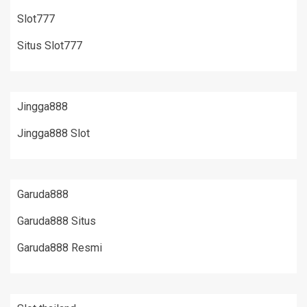
Slot777
Situs Slot777
Jingga888
Jingga888 Slot
Garuda888
Garuda888 Situs
Garuda888 Resmi