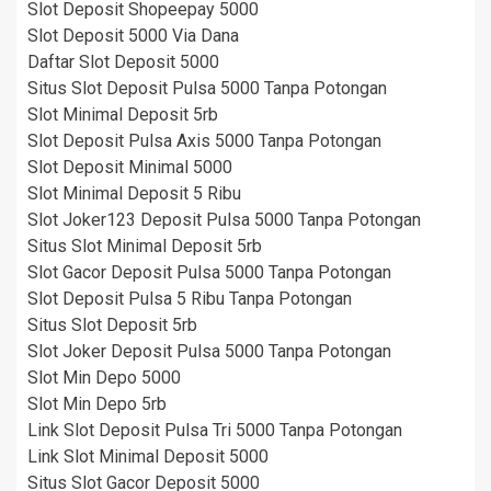
Slot Deposit Shopeepay 5000
Slot Deposit 5000 Via Dana
Daftar Slot Deposit 5000
Situs Slot Deposit Pulsa 5000 Tanpa Potongan
Slot Minimal Deposit 5rb
Slot Deposit Pulsa Axis 5000 Tanpa Potongan
Slot Deposit Minimal 5000
Slot Minimal Deposit 5 Ribu
Slot Joker123 Deposit Pulsa 5000 Tanpa Potongan
Situs Slot Minimal Deposit 5rb
Slot Gacor Deposit Pulsa 5000 Tanpa Potongan
Slot Deposit Pulsa 5 Ribu Tanpa Potongan
Situs Slot Deposit 5rb
Slot Joker Deposit Pulsa 5000 Tanpa Potongan
Slot Min Depo 5000
Slot Min Depo 5rb
Link Slot Deposit Pulsa Tri 5000 Tanpa Potongan
Link Slot Minimal Deposit 5000
Situs Slot Gacor Deposit 5000