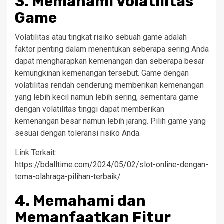
3. Memahami Volatilitas
Game
Volatilitas atau tingkat risiko sebuah game adalah
faktor penting dalam menentukan seberapa sering Anda
dapat mengharapkan kemenangan dan seberapa besar
kemungkinan kemenangan tersebut. Game dengan
volatilitas rendah cenderung memberikan kemenangan
yang lebih kecil namun lebih sering, sementara game
dengan volatilitas tinggi dapat memberikan
kemenangan besar namun lebih jarang. Pilih game yang
sesuai dengan toleransi risiko Anda.
Link Terkait:
https://bdalltime.com/2024/05/02/slot-online-dengan-
tema-olahraga-pilihan-terbaik/
4. Memahami dan
Memanfaatkan Fitur