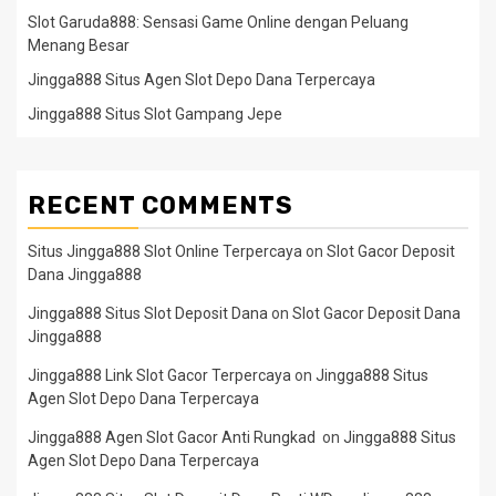
Slot Garuda888: Sensasi Game Online dengan Peluang
Menang Besar
Jingga888 Situs Agen Slot Depo Dana Terpercaya
Jingga888 Situs Slot Gampang Jepe
RECENT COMMENTS
Situs Jingga888 Slot Online Terpercaya
on
Slot Gacor Deposit
Dana Jingga888
Jingga888 Situs Slot Deposit Dana
on
Slot Gacor Deposit Dana
Jingga888
Jingga888 Link Slot Gacor Terpercaya
on
Jingga888 Situs
Agen Slot Depo Dana Terpercaya
Jingga888 Agen Slot Gacor Anti Rungkad
on
Jingga888 Situs
Agen Slot Depo Dana Terpercaya