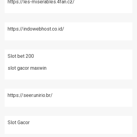
https://les-miserables.4fan.cz/
https://indowebhost.co.id/
Slot bet 200
slot gacor maxwin
https://seer.unirio.br/
Slot Gacor