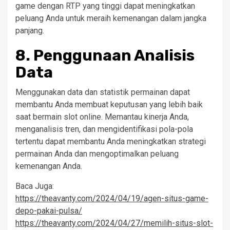
game dengan RTP yang tinggi dapat meningkatkan
peluang Anda untuk meraih kemenangan dalam jangka
panjang.
8. Penggunaan Analisis
Data
Menggunakan data dan statistik permainan dapat
membantu Anda membuat keputusan yang lebih baik
saat bermain slot online. Memantau kinerja Anda,
menganalisis tren, dan mengidentifikasi pola-pola
tertentu dapat membantu Anda meningkatkan strategi
permainan Anda dan mengoptimalkan peluang
kemenangan Anda.
Baca Juga:
https://theavanty.com/2024/04/19/agen-situs-game-
depo-pakai-pulsa/
https://theavanty.com/2024/04/27/memilih-situs-slot-