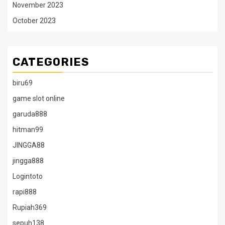
November 2023
October 2023
CATEGORIES
biru69
game slot online
garuda888
hitman99
JINGGA88
jingga888
Logintoto
rapi888
Rupiah369
sepuh138