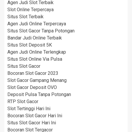
Agen Judi Slot Terbaik
Slot Online Terpercaya
Situs Slot Terbaik
Agen Judi Online Terpercaya
Situs Slot Gacor Tanpa Potongan
Bandar Judi Online Terbaik
Situs Slot Deposit 5K
Agen Judi Online Terlengkap
Situs Slot Online Via Pulsa
Situs Slot Gacor
Bocoran Slot Gacor 2023
Slot Gacor Gampang Menang
Slot Gacor Deposit OVO
Deposit Pulsa Tanpa Potongan
RTP Slot Gacor
Slot Tertinggi Hari Ini
Bocoran Slot Gacor Hari Ini
Situs Slot Gacor Hari Ini
Bocoran Slot Tergacor