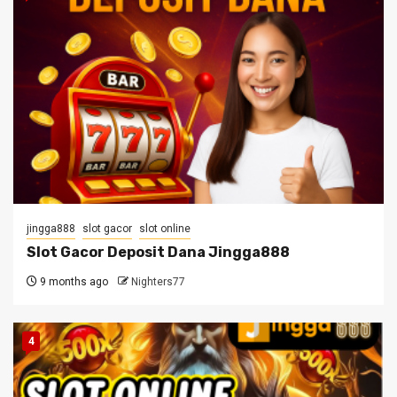
jingga888
slot gacor
slot online
Slot Gacor Deposit Dana Jingga888
9 months ago
Nighters77
4