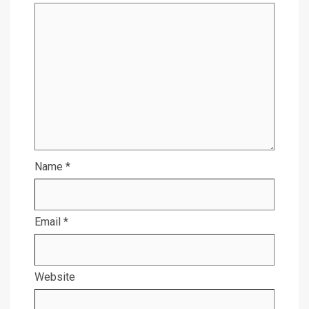
Name
*
Email
*
Website