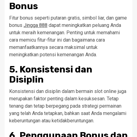
Bonus
Fitur bonus seperti putaran gratis, simbol liar, dan game
bonus
Jingga 888
dapat meningkatkan peluang Anda
untuk meraih kemenangan. Penting untuk memahami
cara memicu fitur-fitur ini dan bagaimana cara
memanfaatkannya secara maksimal untuk
meningkatkan potensi kemenangan Anda.
5. Konsistensi dan
Disiplin
Konsistensi dan disiplin dalam bermain slot online juga
merupakan faktor penting dalam kesuksesan. Tetap
tenang dan tetap berpegang pada strategi permainan
yang telah Anda tetapkan, bahkan saat Anda mengalami
keberuntungan atau ketidakberuntungan.
6. Penggunaan Bonus dan